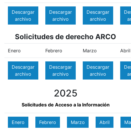
Descargar
Descargar
Descargar
De
archivo
archivo
archivo
a
Solicitudes de derecho ARCO
Enero
Febrero
Marzo
Abril
Descargar
Descargar
Descargar
De
archivo
archivo
archivo
a
2025
Solicitudes de Acceso a la Información
Enero
Febrero
Marzo
Abril
Ma