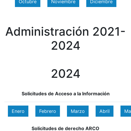
Octubre
Noviembre
Diciembre
Administración 2021-
2024
2024
Solicitudes de Acceso a la Información
Enero
Febrero
Marzo
Abril
Ma
Solicitudes de derecho ARCO