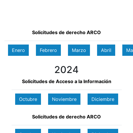
Solicitudes de derecho ARCO
Enero
Febrero
Marzo
Abril
Ma
2024
Solicitudes de Acceso a la Información
Octubre
Noviembre
Diciembre
Solicitudes de derecho ARCO