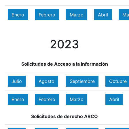
Enero
Febrero
Marzo
Abril
Ma
2023
Solicitudes de Acceso a la Información
Julio
Agosto
Septiembre
Octubre
Enero
Febrero
Marzo
Abril
Solicitudes de derecho ARCO