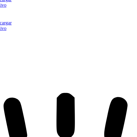
hivo
cargar
hivo