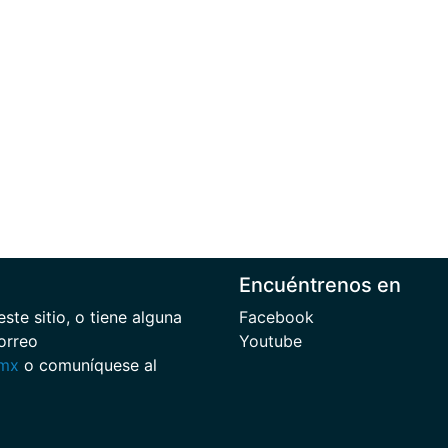
Encuéntrenos en
te sitio, o tiene alguna
Facebook
orreo
Youtube
.mx
o comuníquese al