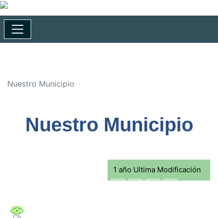
Nuestro Municipio
Nuestro Municipio
1 año Ultima Modificación
Previous
Next