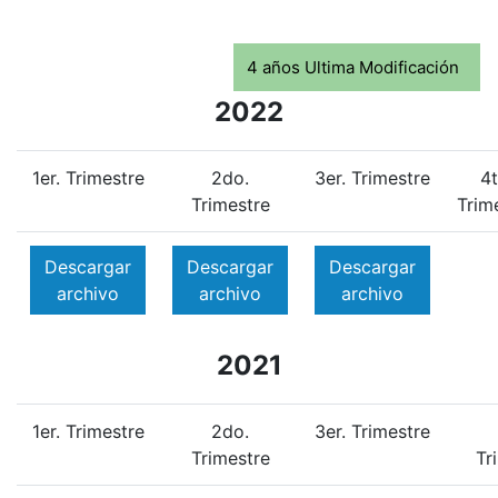
4 años Ultima Modificación
2022
1er. Trimestre
2do.
3er. Trimestre
4t
Trimestre
Trim
Descargar
Descargar
Descargar
archivo
archivo
archivo
2021
1er. Trimestre
2do.
3er. Trimestre
Trimestre
Tr